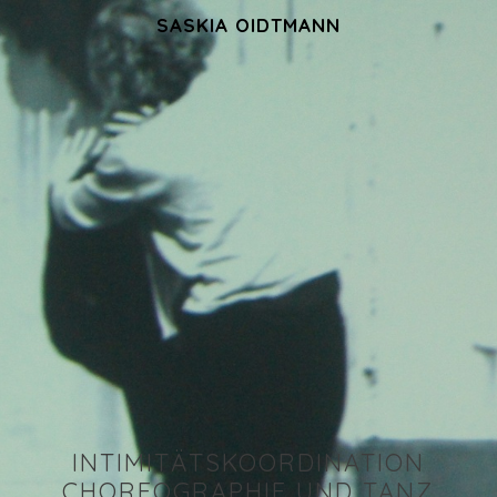
SASKIA OIDTMANN
INTIMITÄTSKOORDINATION
CHOREOGRAPHIE UND TANZ